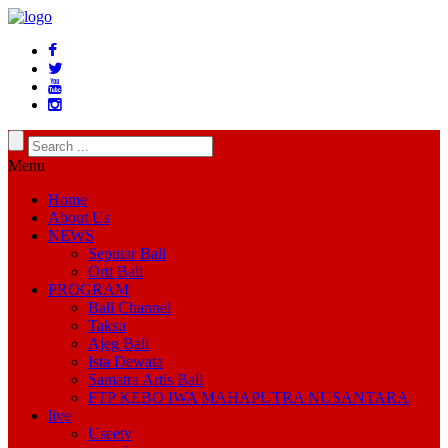
Menu
Home
About Us
NEWS
Seputar Bali
Orti Bali
PROGRAM
Bali Channel
Taksu
Ajeg Bali
Ista Dewata
Samatra Artis Bali
FTP KEBO IWA MAHAPUTRA NUSANTARA
live
Useetv