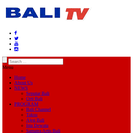
Menu
Home
About Us
NEWS
Seputar Bali
Orti Bali
PROGRAM
Bali Channel
Taksu
Ajeg Bali
Ista Dewata
Samatra Artis Bali