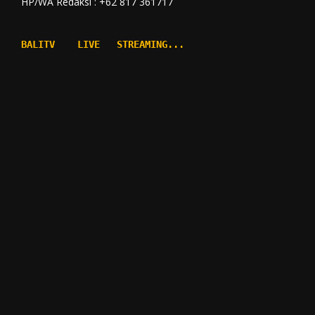
HP/WA Redaksi : +62 817 361717
BALITV    LIVE   STREAMING...